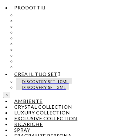
PRODOTTI
CRYSTAL
LUXURY
EXCLUSIVE
RICARICHE
CANDELE
SPRAY
PROFESSIONALE
AURUM
COLLECTION
URBAN
COLLECTION
WARDROBE
PERFUMERS
CREA IL TUO SET
DISCOVERY SET 10ML
DISCOVERY SET 3ML
×
AMBIENTE
CRYSTAL COLLECTION
LUXURY COLLECTION
EXCLUSIVE COLLECTION
RICARICHE
SPRAY
FRAGRANZE PERSONA